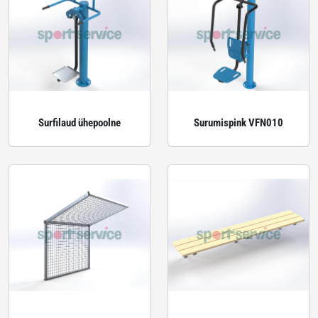
Surfilaud ühepoolne
Surumispink VFN010