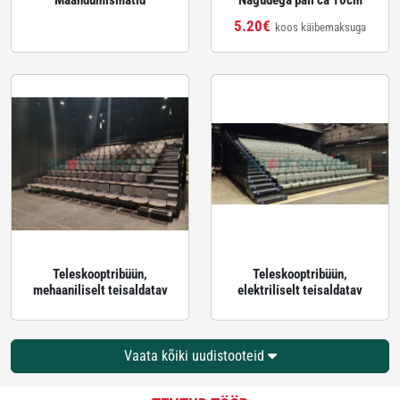
Maandumismatid
Nägudega pall ca 10cm
5.20€
koos käibemaksuga
Teleskooptribüün,
Teleskooptribüün,
mehaaniliselt teisaldatav
elektriliselt teisaldatav
Vaata kõiki uudistooteid