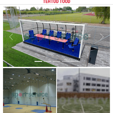
TEHTUD TÖÖD
Previous
Next