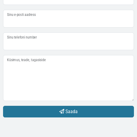
Sinu e-posti aadress
Sinu telefoni number
Küsimus, teade, tagasiside
Saada