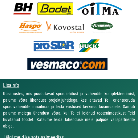
Lisainfo
Küsimustes, mis puudutavad spordiehitust ja -vahendite komplekteerimist,
palume võtta ühendust projektijuhtidega, kes aitavad Teil orienteeruda
spordivahendite maailmas ja leida vastused kerkinud küsimustele. Samuti
palume meiega ühendust võtta, kui Te ei leidnud tootenimestikust Teid
huvitanud toodet. Katsume leida lahenduse meie paljude välispartnerite
abiga.
Jälgi meid ka sotsiaalmeedias